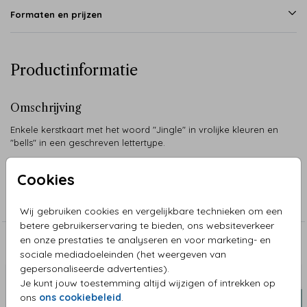
Formaten en prijzen
Productinformatie
Omschrijving
Enkele kerstkaart met het woord "Jingle" in vrolijke kleuren en
"bells" in een geschreven lettertype.
Cookies
Collectie
Kerstkaarten Trendy
Wij gebruiken cookies en vergelijkbare technieken om een
betere gebruikerservaring te bieden, ons websiteverkeer
en onze prestaties te analyseren en voor marketing- en
Aanbevolen
sociale mediadoeleinden (het weergeven van
gepersonaliseerde advertenties).
Je kunt jouw toestemming altijd wijzigen of intrekken op
ons
ons cookiebeleid
.