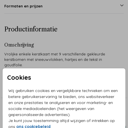
Formaten en prijzen
Productinformatie
Omschrijving
Vrolijke enkele kerstkaart met 9 verschillende gekleurde
kerstbomen met sneeuwvlokken, hartjes en de tekst in
goudfolie.
Cookies
Collectie
Kerstkaarten Trendy
Wij gebruiken cookies en vergelijkbare technieken om een
betere gebruikerservaring te bieden, ons websiteverkeer
en onze prestaties te analyseren en voor marketing- en
Aanbevolen
sociale mediadoeleinden (het weergeven van
gepersonaliseerde advertenties).
Je kunt jouw toestemming altijd wijzigen of intrekken op
ons
ons cookiebeleid
.