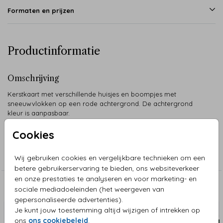
Formaten en prijzen
Productinformatie
Omschrijving
Kerstkaart met verschillende huisjes en boompjes met
sneeuwvlokken op een rode achtergrond. De achtergrond
kleur is aanpasbaar.
Cookies
Collectie
Kerstkaarten Trendy
Wij gebruiken cookies en vergelijkbare technieken om een
betere gebruikerservaring te bieden, ons websiteverkeer
en onze prestaties te analyseren en voor marketing- en
Aanbevolen
sociale mediadoeleinden (het weergeven van
gepersonaliseerde advertenties).
Je kunt jouw toestemming altijd wijzigen of intrekken op
ons
ons cookiebeleid
.