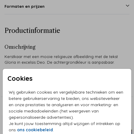
Formaten en prijzen
Productinformatie
Omschrijving
Kerstkaar met een mooie religieuze afbeelding met de tekst
Gloria in excelsis Deo. De achtergrondkleur is aanpasbaar.
Cookies
Collectie
Kerstkaarten Religieus
Wij gebruiken cookies en vergelijkbare technieken om een
betere gebruikerservaring te bieden, ons websiteverkeer
en onze prestaties te analyseren en voor marketing- en
Aanbevolen
sociale mediadoeleinden (het weergeven van
gepersonaliseerde advertenties).
Je kunt jouw toestemming altijd wijzigen of intrekken op
ons
ons cookiebeleid
.