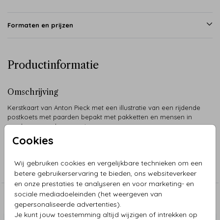
Formaten en prijzen
Productinformatie
Omschrijving
Kerstkaart van Anton Pieck met een illustratie van een rijdende
postkoets met paarden bepakt met pakketten en mensen in
een besneeuwde omgeving.
Cookies
Collectie
Wij gebruiken cookies en vergelijkbare technieken om een
Kerstkaarten Anton Pieck
betere gebruikerservaring te bieden, ons websiteverkeer
en onze prestaties te analyseren en voor marketing- en
sociale mediadoeleinden (het weergeven van
Aanbevolen
gepersonaliseerde advertenties).
Je kunt jouw toestemming altijd wijzigen of intrekken op