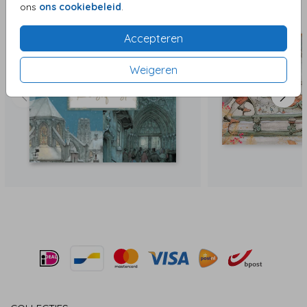
ons
ons cookiebeleid
.
Accepteren
Weigeren