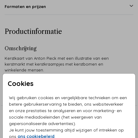
Formaten en prijzen
Productinformatie
Omschrijving
Kerstkaart van Anton Pieck met een illustratie van een
kerstmarkt met kerstkraampjes met kerstbomen en
winkelende mensen.
Cookies
Collectie
Kerstkaarten Anton Pieck
Wij gebruiken cookies en vergelijkbare technieken om een
betere gebruikerservaring te bieden, ons websiteverkeer
en onze prestaties te analyseren en voor marketing- en
Aanbevolen
sociale mediadoeleinden (het weergeven van
gepersonaliseerde advertenties).
Je kunt jouw toestemming altijd wijzigen of intrekken op
ons
ons cookiebeleid
.