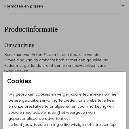
Formaten en prijzen
Productinformatie
Omschrijving
Kerstkaart van Anton Pieck met een illustratie van de
uitbeelding van de ambacht barbier met een goudkleurig
kader met guirlande eromheen en sneeuwvlokken vanuit
twee hoeken.
Cookies
Collectie
Wij gebruiken cookies en vergelijkbare technieken om een
Kerstkaarten Anton Pieck
betere gebruikerservaring te bieden, ons websiteverkeer
en onze prestaties te analyseren en voor marketing- en
sociale mediadoeleinden (het weergeven van
Aanbevolen
gepersonaliseerde advertenties).
Je kunt jouw toestemming altijd wijzigen of intrekken op