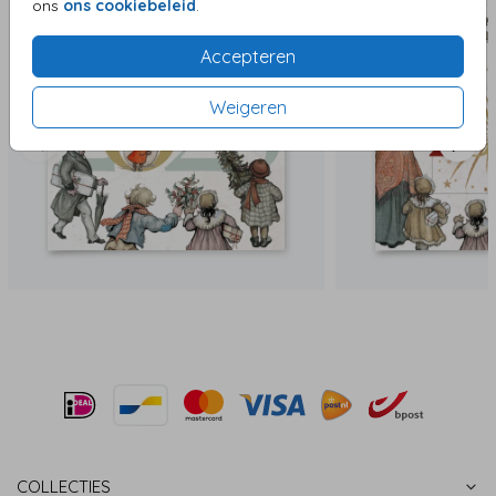
ons
ons cookiebeleid
.
Accepteren
Weigeren
COLLECTIES