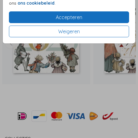
ons
ons cookiebeleid
.
Accepteren
Weigeren