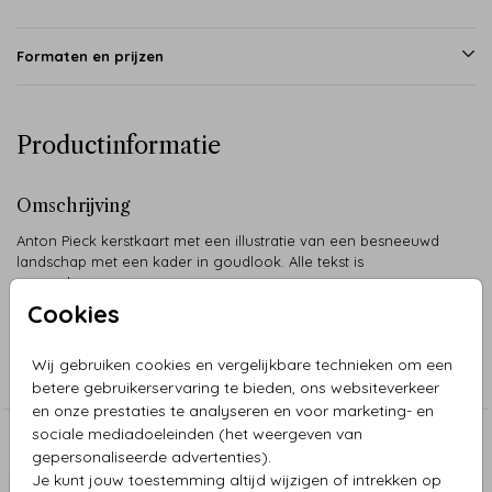
Formaten en prijzen
Productinformatie
Omschrijving
Anton Pieck kerstkaart met een illustratie van een besneeuwd
landschap met een kader in goudlook. Alle tekst is
aanpasbaar.
Cookies
Collectie
Wij gebruiken cookies en vergelijkbare technieken om een
Kerstkaarten Anton Pieck
betere gebruikerservaring te bieden, ons websiteverkeer
en onze prestaties te analyseren en voor marketing- en
sociale mediadoeleinden (het weergeven van
Aanbevolen
gepersonaliseerde advertenties).
Je kunt jouw toestemming altijd wijzigen of intrekken op