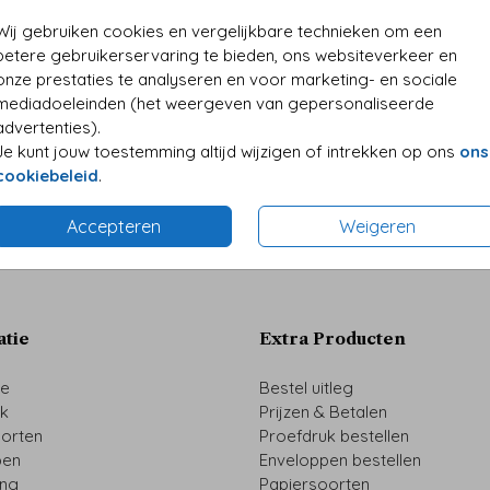
• Folie
TUINBORD
TUINBORD
Wij gebruiken cookies en vergelijkbare technieken om een
• Perso
betere gebruikerservaring te bieden, ons websiteverkeer en
onze prestaties te analyseren en voor marketing- en sociale
mediadoeleinden (het weergeven van gepersonaliseerde
advertenties).
Je kunt jouw toestemming altijd wijzigen of intrekken op ons
ons
Prijzen
cookiebeleid
.
Accepteren
Weigeren
atie
Extra Producten
ze
Bestel uitleg
uk
Prijzen & Betalen
oorten
Proefdruk bestellen
pen
Enveloppen bestellen
ing
Papiersoorten