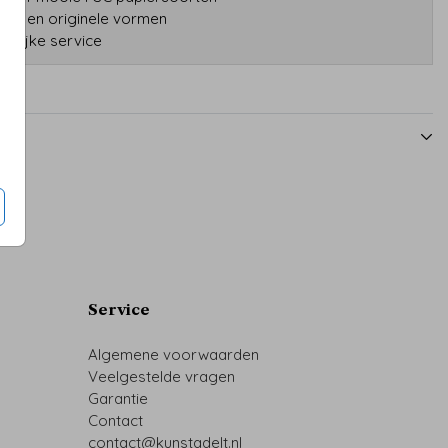
druk en originele vormen
TUINBORD
TUINBORD
onlijke service
Service
Algemene voorwaarden
Veelgestelde vragen
Garantie
Contact
contact@kunstadelt.nl