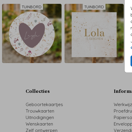
TUINBORD
TUINBORD
Collecties
Inform
Geboortekaartjes
Werkwij
Trouwkaarten
Proefdr
Uitnodigingen
Papiers
Wenskaarten
Envelop
Zelf ontwerpen
Verzend