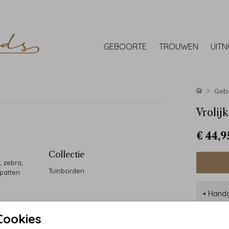
GEBOORTE
TROUWEN
UIT
Gebo
Vrolij
€ 44,9
Collectie
, zebra,
Tuinborden
spatten
• Handg
• 90 ja
• Desi
Cookies
• Kwali