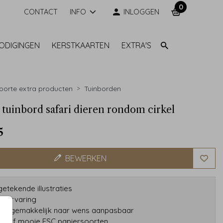
0
CONTACT
INFO
INLOGGEN
NODIGINGEN
KERSTKAARTEN
EXTRA'S
orte extra producten
Tuinborden
k tuinbord safari dieren rondom cirkel
5
BEWERKEN
etekende illustraties
ar ervaring
gns gemakkelijk naar wens aanpasbaar
tatief mooie FSC papiersoorten