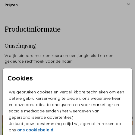
Prijzen
Productinformatie
Omschrijving
Vrolijk tuinbord met een zebra en een jungle blad en een
gekleurde rechthoek voor de naam.
Cookies
Collectie
Tuinborden
Wij gebruiken cookies en vergelijkbare technieken om een
betere gebruikerservaring te bieden, ons websiteverkeer
en onze prestaties te analyseren en voor marketing- en
Aanbevolen
sociale mediadoeleinden (het weergeven van
gepersonaliseerde advertenties).
TUINBORD
TUIN
Je kunt jouw toestemming altijd wijzigen of intrekken op
ons
ons cookiebeleid
.