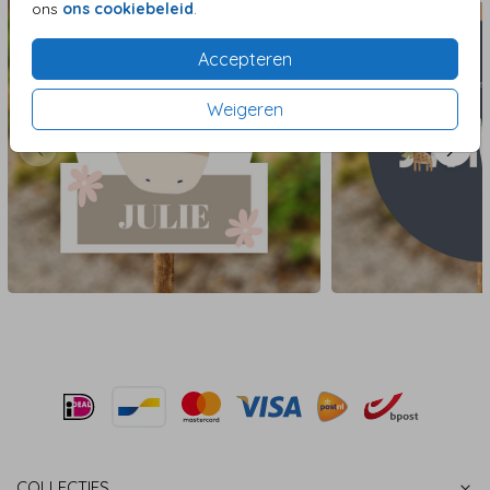
ons
ons cookiebeleid
.
Accepteren
Weigeren
COLLECTIES