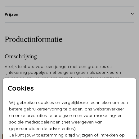
Prijzen
Productinformatie
Omschrijving
Vrolijk tuinbord voor een jongen met een grote zus als
lijntekening poppetjes met beige en groen als steunkleuren
en een ballon, wolkjes, een zonnetje en vlinders eromheen.
Cookies
Collectie
Wij gebruiken cookies en vergelijkbare technieken om een
Tuinborden
betere gebruikerservaring te bieden, ons websiteverkeer
en onze prestaties te analyseren en voor marketing- en
sociale mediadoeleinden (het weergeven van
Aanbevolen
gepersonaliseerde advertenties).
Je kunt jouw toestemming altijd wijzigen of intrekken op
TUINBORD
TUIN