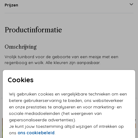
Prijzen
Productinformatie
Omschrijving
Vrolijk tuinbord voor de geboorte van een meisje met een
regenboog en wolk. Alle kleuren zijn aanpasbaar.
Cookies
Collectie
Tuinborden
Wij gebruiken cookies en vergelijkbare technieken om een
betere gebruikerservaring te bieden, ons websiteverkeer
en onze prestaties te analyseren en voor marketing- en
Aanbevolen
sociale mediadoeleinden (het weergeven van
gepersonaliseerde advertenties).
TUINBORD
TUIN
Je kunt jouw toestemming altijd wijzigen of intrekken op
ons
ons cookiebeleid
.