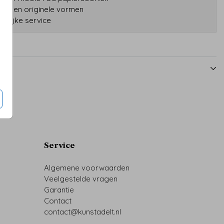
TUINBORD
TUINBORD
druk en originele vormen
onlijke service
Service
Algemene voorwaarden
Veelgestelde vragen
Garantie
Contact
contact@kunstadelt.nl