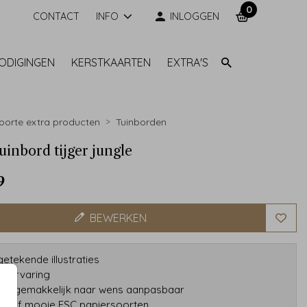
0
CONTACT
INFO
INLOGGEN
NODIGINGEN
KERSTKAARTEN
EXTRA'S
orte extra producten
Tuinborden
uinbord tijger jungle
9
BEWERKEN
etekende illustraties
ar ervaring
gns gemakkelijk naar wens aanpasbaar
tatief mooie FSC papiersoorten