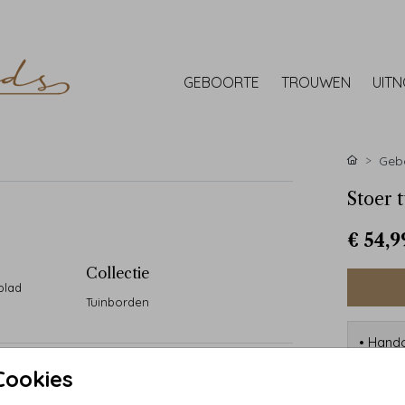
GEBOORTE
TROUWEN
UIT
Gebo
Stoer t
€ 54,9
Collectie
blad
Tuinborden
• Handg
• 90 ja
Cookies
• Desi
• Kwali