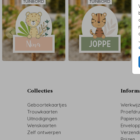
TUINBORD
TUINBORD
Collecties
Inform
Geboortekaartjes
Werkwij
Trouwkaarten
Proefdr
Uitnodigingen
Papiers
Wenskaarten
Envelop
Zelf ontwerpen
Verzend
Prijzen