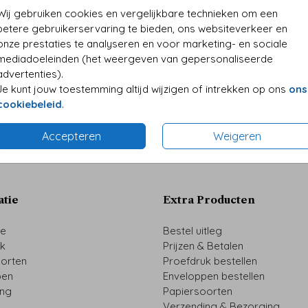
TUINBORD
TUINBORD
• Folie
Wij gebruiken cookies en vergelijkbare technieken om een
• Perso
betere gebruikerservaring te bieden, ons websiteverkeer en
onze prestaties te analyseren en voor marketing- en sociale
mediadoeleinden (het weergeven van gepersonaliseerde
advertenties).
Je kunt jouw toestemming altijd wijzigen of intrekken op ons
ons
Prijzen
cookiebeleid
.
Accepteren
Weigeren
atie
Extra Producten
ze
Bestel uitleg
uk
Prijzen & Betalen
oorten
Proefdruk bestellen
pen
Enveloppen bestellen
ing
Papiersoorten
Verzending & Bezorging