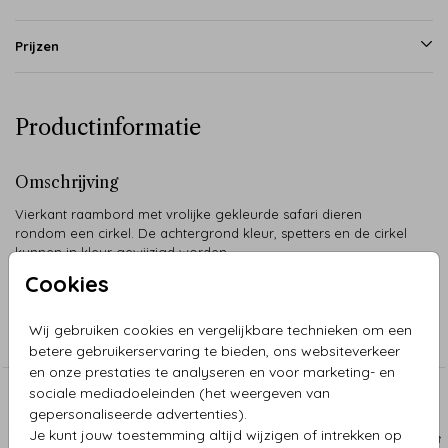
Prijzen
Productinformatie
Omschrijving
Vierkant raambord met vrolijke gekleurde safari dieren
rondom een cirkel. De achtergrond kleur, spetters en de cirkel
kunnen in kleur gewijzigd worden.
Cookies
Collectie
Wij gebruiken cookies en vergelijkbare technieken om een
Raamborden
betere gebruikerservaring te bieden, ons websiteverkeer
en onze prestaties te analyseren en voor marketing- en
sociale mediadoeleinden (het weergeven van
Aanbevolen
gepersonaliseerde advertenties).
Je kunt jouw toestemming altijd wijzigen of intrekken op
RAAMBORD
RAAM