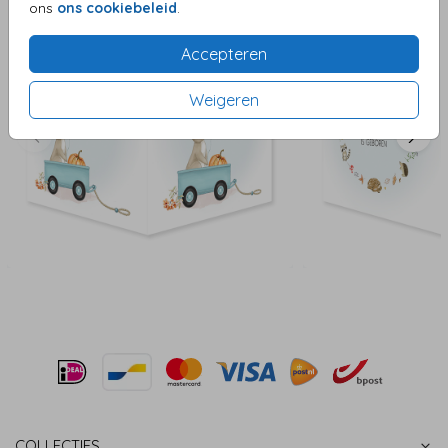
ons
ons cookiebeleid
.
Accepteren
Weigeren
COLLECTIES