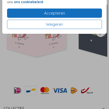
ons
ons cookiebeleid
.
Accepteren
Weigeren
COLLECTIES