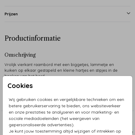
Prijzen
Productinformatie
Omschrijving
Vrolijk vierkant raambord met een biggetjes, lammetje en
kuiken op elkaar gestapeld en kleine hartjes en stipjes in de
hoeken van het bord.
Cookies
Collectie
Wij gebruiken cookies en vergelijkbare technieken om een
Raamborden
betere gebruikerservaring te bieden, ons websiteverkeer
en onze prestaties te analyseren en voor marketing- en
sociale mediadoeleinden (het weergeven van
Aanbevolen
gepersonaliseerde advertenties).
Je kunt jouw toestemming altijd wijzigen of intrekken op
RAAMBORD
RAAM