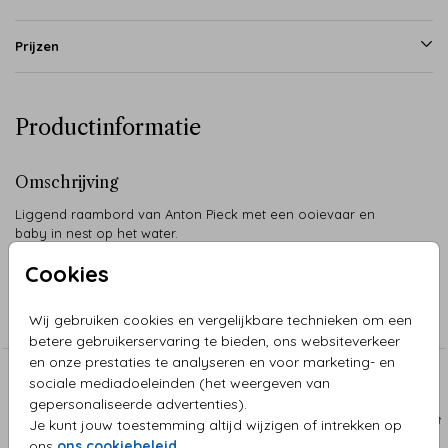
Prijzen
Productinformatie
Omschrijving
Liggend raambord van Anton Pieck met een ooievaar en
baby in nest op het water.
Cookies
Collectie
Wij gebruiken cookies en vergelijkbare technieken om een
Raamborden
betere gebruikerservaring te bieden, ons websiteverkeer
en onze prestaties te analyseren en voor marketing- en
sociale mediadoeleinden (het weergeven van
Aanbevolen
gepersonaliseerde advertenties).
RAAMBORD
RAAM
Je kunt jouw toestemming altijd wijzigen of intrekken op
ons
ons cookiebeleid
.