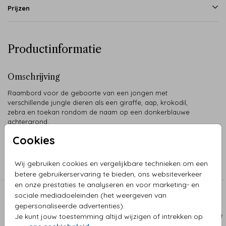
Prijzen
Productinformatie
Omschrijving
Raambord voor de geboorte van een jongen met
verschillende jungle dieren als een giraffe, aap, krokodil,
zebra en toekan rondom de naam op een donkerblauwe
achtergrond.
Cookies
Collectie
Wij gebruiken cookies en vergelijkbare technieken om een
Raamborden
betere gebruikerservaring te bieden, ons websiteverkeer
en onze prestaties te analyseren en voor marketing- en
sociale mediadoeleinden (het weergeven van
Aanbevolen
gepersonaliseerde advertenties).
Je kunt jouw toestemming altijd wijzigen of intrekken op
RAAMBORD
RAAM