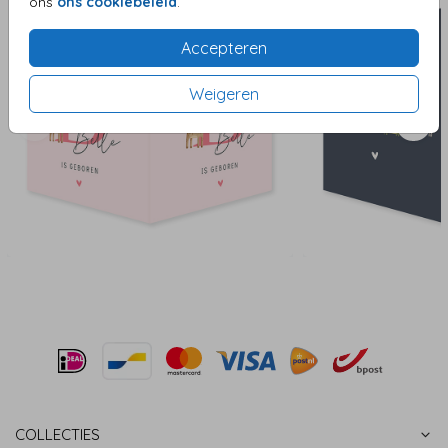
ons
ons cookiebeleid
.
Accepteren
Weigeren
COLLECTIES