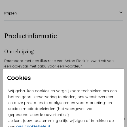
Prijzen
Productinformatie
Omschrijving
Raambord met een illustratie van Anton Pieck in zwart wit van
een ooievaar met baby voor een voordeur.
Cookies
Collectie
Wij gebruiken cookies en vergelijkbare technieken om een
Raamborden
betere gebruikerservaring te bieden, ons websiteverkeer
en onze prestaties te analyseren en voor marketing- en
sociale mediadoeleinden (het weergeven van
Aanbevolen
gepersonaliseerde advertenties).
RAAMBORD
RAAM
Je kunt jouw toestemming altijd wijzigen of intrekken op
ons
ons cookiebeleid
.