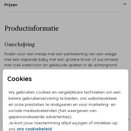
Prijzen
Productinformatie
Omschrijving
Poster voor een meisje met een pentekening van een wiegje
met een slapende baby met een grotere broer of zus ernaast
met roze watercolor en gekleurde spatten in de achtergrond.
Cookies
Collectie
Geboorte Poster Freeform
Wij gebruiken cookies en vergelijkbare technieken om een
betere gebruikerservaring te bieden, ons websiteverkeer
en onze prestaties te analyseren en voor marketing- en
Aanbevolen
sociale mediadoeleinden (het weergeven van
gepersonaliseerde advertenties).
POSTER
POS
Je kunt jouw toestemming altijd wijzigen of intrekken op
ons
ons cookiebeleid
.