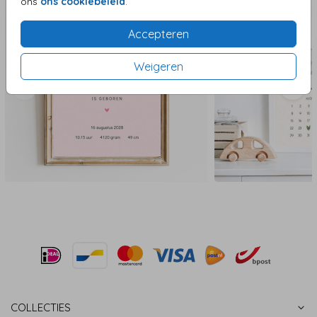
ons
ons cookiebeleid
.
Accepteren
Weigeren
COLLECTIES