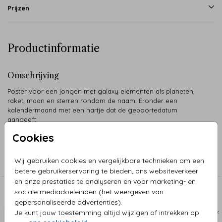
Prijzen
Productinformatie
Omschrijving
Poster voor een jongen met galaxy elementen als planeten,
raket, maan en sterren rondom de naam. Eronder een
kalendermaand met een hartje dat de geboortedatum
aangeeft.
Cookies
Collectie
Wij gebruiken cookies en vergelijkbare technieken om een
Geboorte Poster Freeform
betere gebruikerservaring te bieden, ons websiteverkeer
en onze prestaties te analyseren en voor marketing- en
sociale mediadoeleinden (het weergeven van
Aanbevolen
gepersonaliseerde advertenties).
Je kunt jouw toestemming altijd wijzigen of intrekken op
POSTER
POS