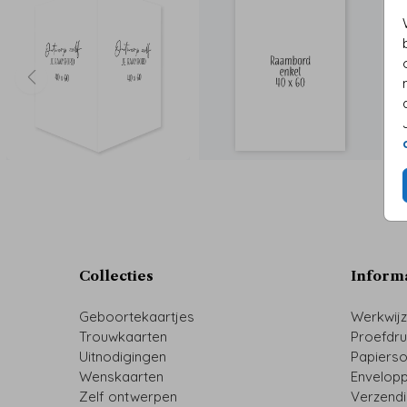
Collecties
Inform
Geboortekaartjes
Werkwij
Trouwkaarten
Proefdr
Uitnodigingen
Papiers
Wenskaarten
Envelop
Zelf ontwerpen
Verzend