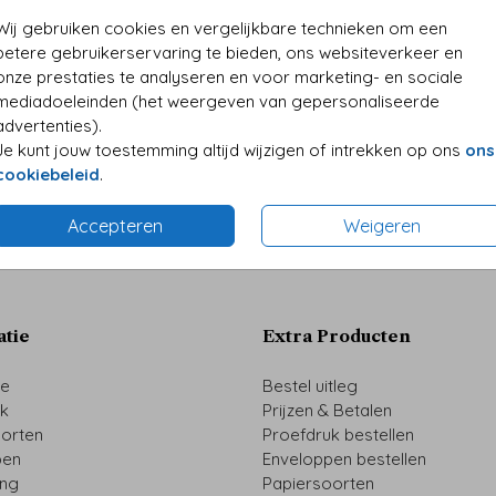
• 90 ja
• Desi
Wij gebruiken cookies en vergelijkbare technieken om een
• Kwali
betere gebruikerservaring te bieden, ons websiteverkeer en
• Folie
onze prestaties te analyseren en voor marketing- en sociale
• Perso
mediadoeleinden (het weergeven van gepersonaliseerde
advertenties).
Je kunt jouw toestemming altijd wijzigen of intrekken op ons
ons
cookiebeleid
.
Prijzen
Accepteren
Weigeren
atie
Extra Producten
ze
Bestel uitleg
uk
Prijzen & Betalen
oorten
Proefdruk bestellen
pen
Enveloppen bestellen
ing
Papiersoorten