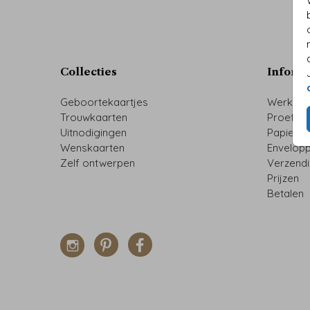
Collecties
Inform
Geboortekaartjes
Werkwij
Trouwkaarten
Proefdr
Uitnodigingen
Papiers
Wenskaarten
Envelop
Zelf ontwerpen
Verzend
Prijzen
Betalen