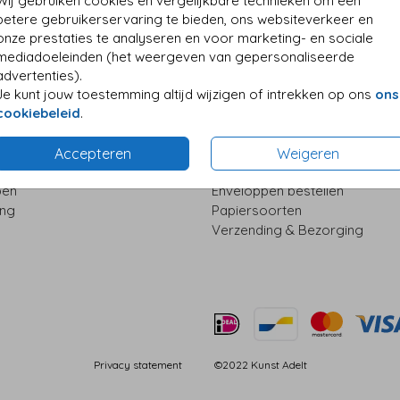
Wij gebruiken cookies en vergelijkbare technieken om een
betere gebruikerservaring te bieden, ons websiteverkeer en
onze prestaties te analyseren en voor marketing- en sociale
mediadoeleinden (het weergeven van gepersonaliseerde
advertenties).
atie
Extra Producten
Je kunt jouw toestemming altijd wijzigen of intrekken op ons
ons
cookiebeleid
.
ze
Bestel uitleg
uk
Prijzen & Betalen
Accepteren
Weigeren
oorten
Proefdruk bestellen
pen
Enveloppen bestellen
ing
Papiersoorten
Verzending & Bezorging
Privacy statement
©2022 Kunst Adelt